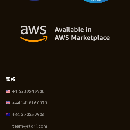
連絡
+1 650 924 9930
+44 141 816 0373
+61 3 7035 7936
team@storii.com