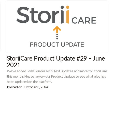
StoriiCare Product Update #29 – June
2021
We've added Form Builder, Rich Text updates and more to StoriiCare
this month. Please review our Product Update to see what else has
been updated on the platform.
Posted on
October 3, 2024