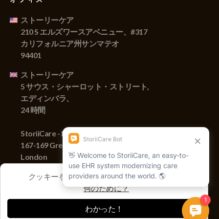
ストーリーケア
210 S エルズワースアベニュー、#317
カリフォルニア州サンマテオ
94401
ストーリーケア
5 サウス・シャーロット・ストリート,
エディンバラ、
24 時間
StoriiCare - England
167-169 Great Portland Street,
London
W1W 5PF
クッキーを使用してセッションを追跡します
何のために？
著作権 © 2022 Storii, Inc. 無断転載を禁じます。
わかった！