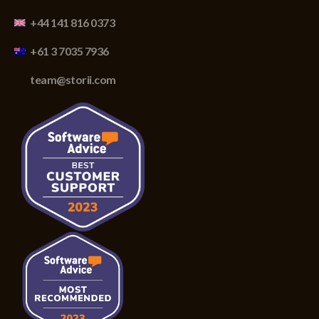
+44 141 816 0373
+61 3 7035 7936
team@storii.com