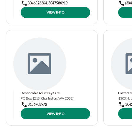
3046523364, 3047584919
(304
VIEW INFO
Dependable Adult Day Care
Eastersea
PO Box 1213, Charleston, WV, 25324
1305 Nat
3186703972
304
VIEW INFO