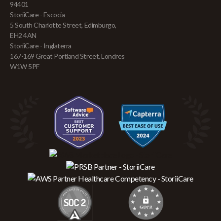
94401
StoriiCare - Escocia
5 South Charlotte Street, Edimburgo,
EH2 4AN
StoriiCare - Inglaterra
167-169 Great Portland Street, Londres
W1W 5PF