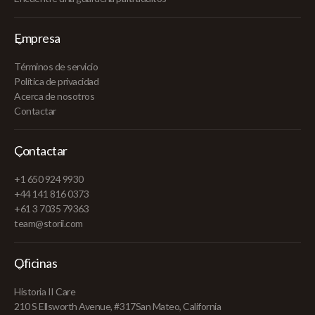
Empresa
Términos de servicio
Política de privacidad
Acerca de nosotros
Contactar
Contactar
+1 650 924 9930
+44 141 816 0373
+61 3 7035 79363
team@storii.com
Oficinas
Historia II Care
210 S Ellsworth Avenue, #317San Mateo, California