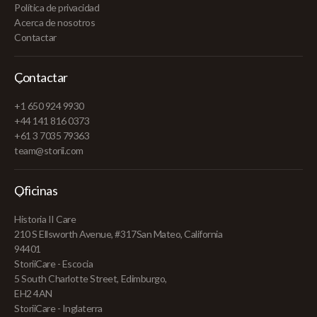
Política de privacidad
Acerca de nosotros
Contactar
Contactar
+1 650 924 9930
+44 141 816 0373
+61 3 7035 79363
team@storii.com
Oficinas
Historia II Care
210 S Ellsworth Avenue, #317San Mateo, California
94401
StoriiCare - Escocia
5 South Charlotte Street, Edimburgo,
EH2 4AN
StoriiCare - Inglaterra