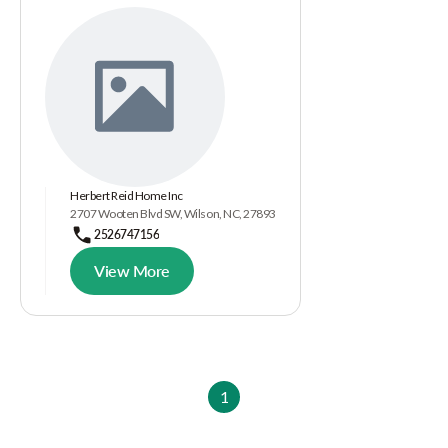
Herbert Reid Home Inc
2707 Wooten Blvd SW, Wilson, NC, 27893
2526747156
View More
1