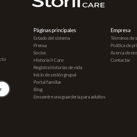
Páginas principales
Empresa
Estado del sistema
Términos de s
Prensa
Política de p
Socios
Acerca de no
acto
Historia II Care
Contactar
Registra historias de vida
Inicio de sesión grupal
Portal familiar
Blog
Encuentre una guardería para adultos