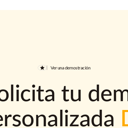
Ver una demostración
olicita tu de
ersonalizada