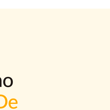
mo
De