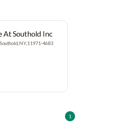
e At Southold Inc
 Southold, NY, 11971-4683
1