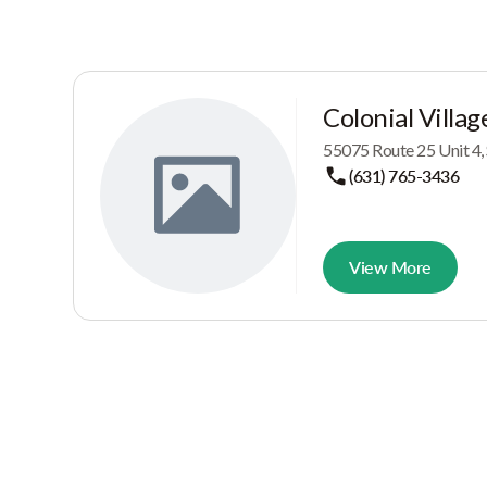
Colonial Villag
55075 Route 25 Unit 4,
(631) 765-3436
View More