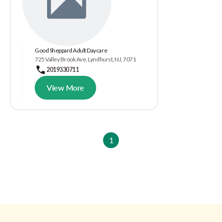
Good Sheppard Adult Daycare
725 Valley Brook Ave, Lyndhurst, NJ, 7071
2019330711
View More
1