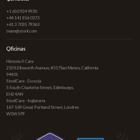
+1 650 924 9930
+44 141 816 0373
+61 3 7035 79363
team@storii.com
Oficinas
Historia II Care
210 S Ellsworth Avenue, #317San Mateo, California
94401
StoriiCare - Escocia
5 South Charlotte Street, Edimburgo,
EH2 4AN
StoriiCare - Inglaterra
167-169 Great Portland Street, Londres
W1W 5PF