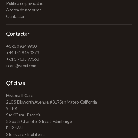
Política de privacidad
Acerca de nosotros
Contactar
Contactar
+1 650 924 9930
+44 141 816 0373
+61 3 7035 79363
team@storii.com
Oficinas
Historia II Care
210 S Ellsworth Avenue, #317San Mateo, California
94401
StoriiCare - Escocia
5 South Charlotte Street, Edimburgo,
EH2 4AN
StoriiCare - Inglaterra