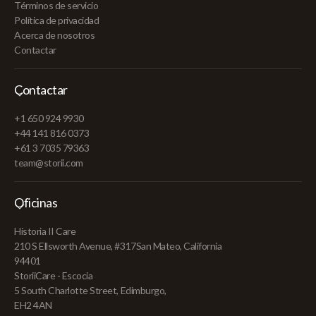
Términos de servicio
Política de privacidad
Acerca de nosotros
Contactar
Contactar
+1 650 924 9930
+44 141 816 0373
+61 3 7035 79363
team@storii.com
Oficinas
Historia II Care
210 S Ellsworth Avenue, #317San Mateo, California
94401
StoriiCare - Escocia
5 South Charlotte Street, Edimburgo,
EH2 4AN