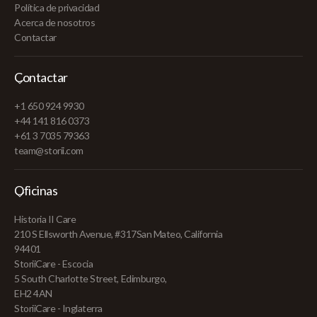
Política de privacidad
Acerca de nosotros
Contactar
Contactar
+1 650 924 9930
+44 141 816 0373
+61 3 7035 79363
team@storii.com
Oficinas
Historia II Care
210 S Ellsworth Avenue, #317San Mateo, California
94401
StoriiCare - Escocia
5 South Charlotte Street, Edimburgo,
EH2 4AN
StoriiCare - Inglaterra