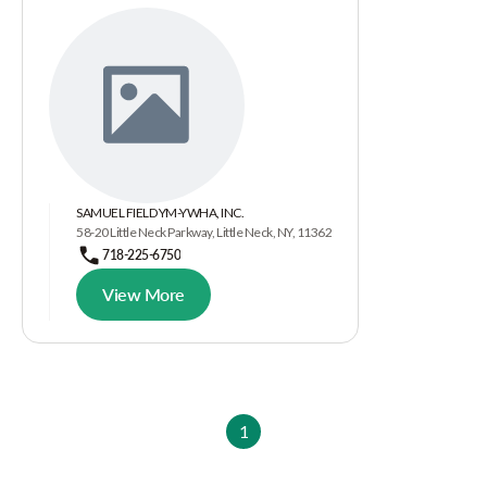
SAMUEL FIELD YM-YWHA, INC.
58-20 Little Neck Parkway, Little Neck, NY, 11362
718-225-6750
View More
1