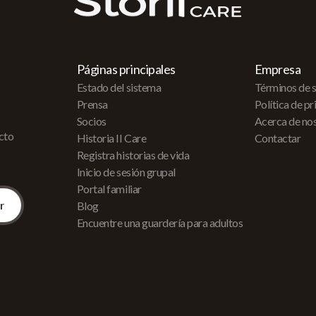
Páginas principales
Empresa
Estado del sistema
Términos de s
Prensa
Política de p
Socios
Acerca de no
acto
Historia II Care
Contactar
Registra historias de vida
Inicio de sesión grupal
Portal familiar
Blog
Encuentre una guardería para adultos