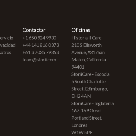
Contactar
Oficinas
ervicio
+1 650 924 9930
Historia II Care
rivacidad
+44 141 816 0373
210 S Ellsworth
sotros
+61 3 7035 79363
Avenue, #317San
team@storii.com
Mateo, California
94401
StoriiCare - Escocia
5 South Charlotte
Street, Edimburgo,
EH2 4AN
StoriiCare - Inglaterra
167-169 Great
Portland Street,
Londres
W1W 5PF