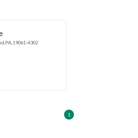
e
od, PA, 19061-4302
1