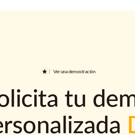
Ver una demostración
olicita tu de
ersonalizada