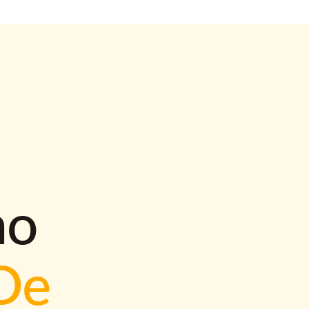
mo
De