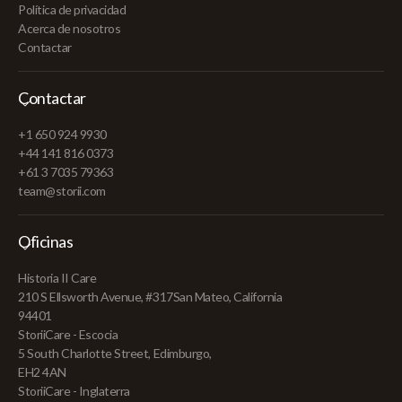
Política de privacidad
Acerca de nosotros
Contactar
Contactar
+1 650 924 9930
+44 141 816 0373
+61 3 7035 79363
team@storii.com
Oficinas
Historia II Care
210 S Ellsworth Avenue, #317San Mateo, California
94401
StoriiCare - Escocia
5 South Charlotte Street, Edimburgo,
EH2 4AN
StoriiCare - Inglaterra