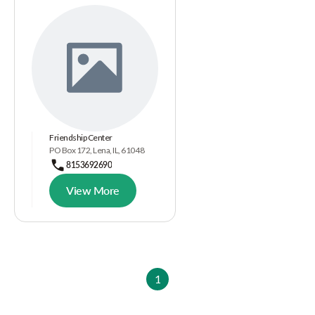
Friendship Center
PO Box 172, Lena, IL, 61048
8153692690
View More
1