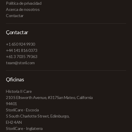
Política de privacidad
Acerca de nosotros
Contactar
Contactar
+1 650 924 9930
+44 141 816 0373
+61 3 7035 79363
team@storii.com
Oficinas
Historia II Care
210 S Ellsworth Avenue, #317San Mateo, California
94401
StoriiCare - Escocia
5 South Charlotte Street, Edimburgo,
EH2 4AN
StoriiCare - Inglaterra