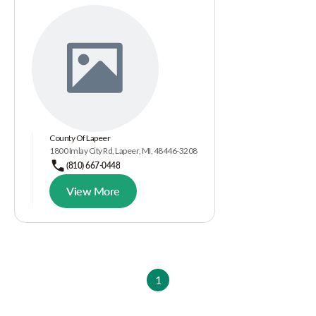
County Of Lapeer
1800 Imlay City Rd, Lapeer, MI, 48446-3208
(810) 667-0448
View More
1