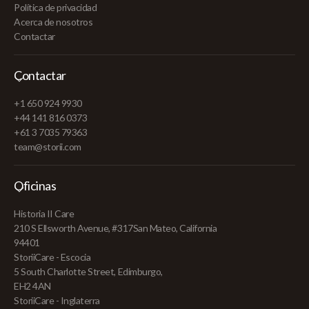
Política de privacidad
Acerca de nosotros
Contactar
Contactar
+1 650 924 9930
+44 141 816 0373
+61 3 7035 79363
team@storii.com
Oficinas
Historia II Care
210 S Ellsworth Avenue, #317San Mateo, California
94401
StoriiCare - Escocia
5 South Charlotte Street, Edimburgo,
EH2 4AN
StoriiCare - Inglaterra