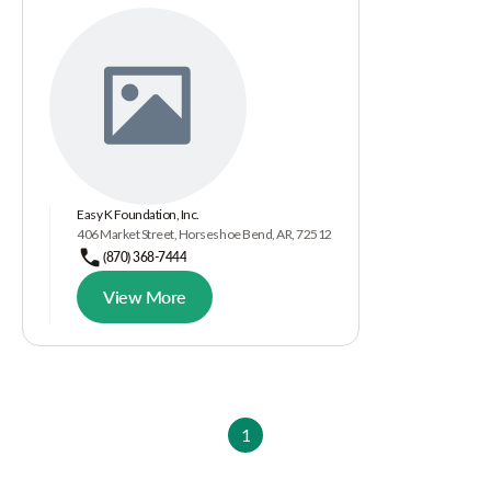
Easy K Foundation, Inc.
406 Market Street, Horseshoe Bend, AR, 72512
(870) 368-7444
View More
1