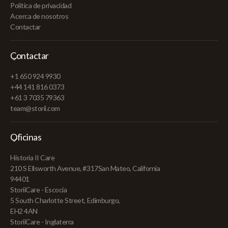
Política de privacidad
Acerca de nosotros
Contactar
Contactar
+1 650 924 9930
+44 141 816 0373
+61 3 7035 79363
team@storii.com
Oficinas
Historia II Care
210 S Ellsworth Avenue, #317San Mateo, California
94401
StoriiCare - Escocia
5 South Charlotte Street, Edimburgo,
EH2 4AN
StoriiCare - Inglaterra