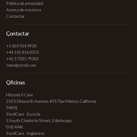
Política de privacidad
Acerca de nosotros
Contactar
Contactar
+1 650 924 9930
+44 141 816 0373
+61 3 7035 79363
team@storii.com
Oficinas
Historia II Care
210 S Ellsworth Avenue, #317San Mateo, California
94401
StoriiCare - Escocia
5 South Charlotte Street, Edimburgo,
EH2 4AN
StoriiCare - Inglaterra