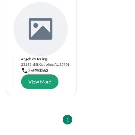
Angels of Healing
231 S 3rd St, Gadsden, AL, 35901
2564900553
View More
1