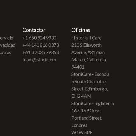
Contactar
Oficinas
ervicio
+1 650 924 9930
Historia II Care
rivacidad
+44 141 816 0373
210 S Ellsworth
sotros
+61 3 7035 79363
Avenue, #317San
team@storii.com
Mateo, California
94401
StoriiCare - Escocia
5 South Charlotte
Street, Edimburgo,
EH2 4AN
StoriiCare - Inglaterra
167-169 Great
Portland Street,
Londres
W1W 5PF