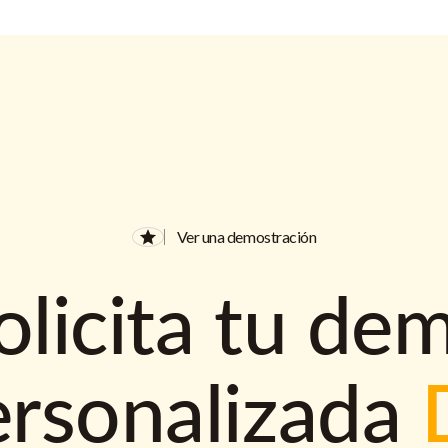
Ver una demostración
olicita tu de
ersonalizada