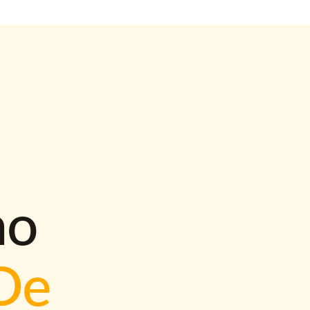
mo
De