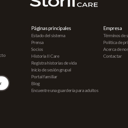
Páginas principales
Empresa
Estado del sistema
Términos de s
Prensa
Política de p
Socios
Acerca de no
acto
Historia II Care
Contactar
Registra historias de vida
Inicio de sesión grupal
Portal familiar
Blog
Encuentre una guardería para adultos