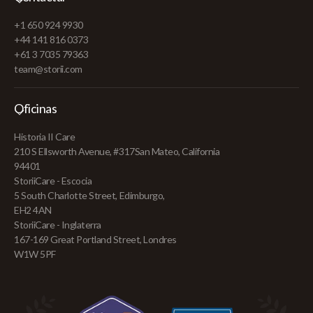
+1 650 924 9930
+44 141 816 0373
+61 3 7035 79363
team@storii.com
Oficinas
Historia II Care
210 S Ellsworth Avenue, #317San Mateo, California
94401
StoriiCare - Escocia
5 South Charlotte Street, Edimburgo,
EH2 4AN
StoriiCare - Inglaterra
167-169 Great Portland Street, Londres
W1W 5PF