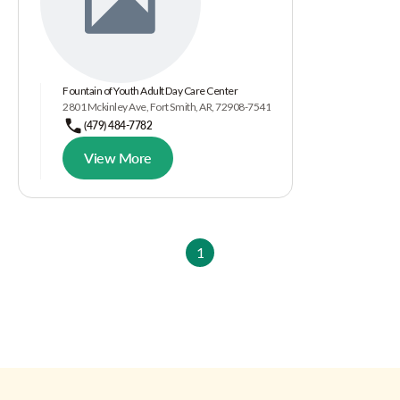
Fountain of Youth Adult Day Care Center
2801 Mckinley Ave, Fort Smith, AR, 72908-7541
(479) 484-7782
View More
1