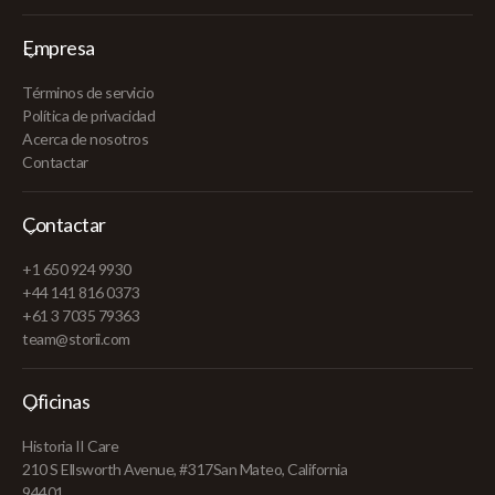
Empresa
Términos de servicio
Política de privacidad
Acerca de nosotros
Contactar
Contactar
+1 650 924 9930
+44 141 816 0373
+61 3 7035 79363
team@storii.com
Oficinas
Historia II Care
210 S Ellsworth Avenue, #317San Mateo, California
94401