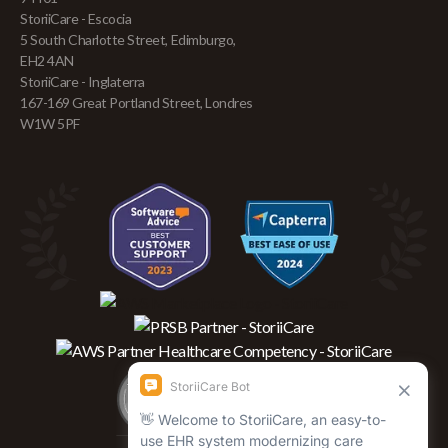
StoriiCare - Escocia
5 South Charlotte Street, Edimburgo,
EH2 4AN
StoriiCare - Inglaterra
167-169 Great Portland Street, Londres
W1W 5PF