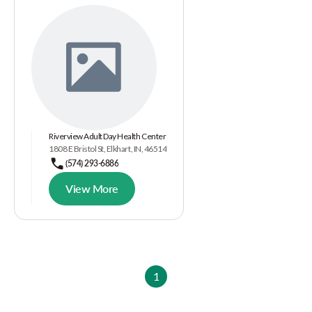
Riverview Adult Day Health Center
1808 E Bristol St, Elkhart, IN, 46514
(574) 293-6886
View More
1