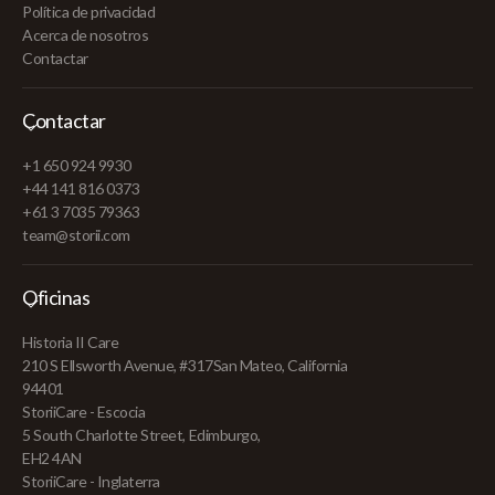
Política de privacidad
Acerca de nosotros
Contactar
Contactar
+1 650 924 9930
+44 141 816 0373
+61 3 7035 79363
team@storii.com
Oficinas
Historia II Care
210 S Ellsworth Avenue, #317San Mateo, California
94401
StoriiCare - Escocia
5 South Charlotte Street, Edimburgo,
EH2 4AN
StoriiCare - Inglaterra