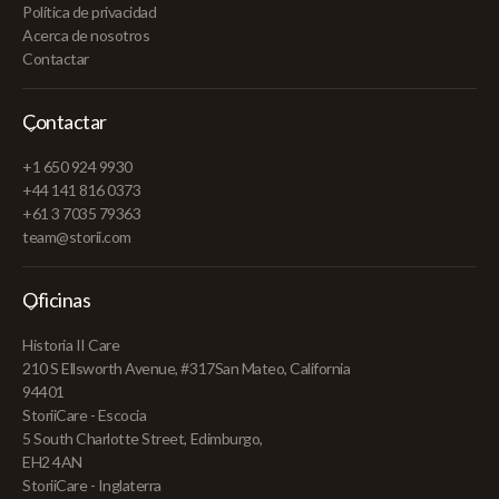
Política de privacidad
Acerca de nosotros
Contactar
Contactar
+1 650 924 9930
+44 141 816 0373
+61 3 7035 79363
team@storii.com
Oficinas
Historia II Care
210 S Ellsworth Avenue, #317San Mateo, California
94401
StoriiCare - Escocia
5 South Charlotte Street, Edimburgo,
EH2 4AN
StoriiCare - Inglaterra