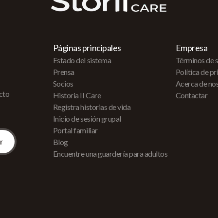
Páginas principales
Empresa
Estado del sistema
Términos de s
Prensa
Política de p
Socios
Acerca de no
acto
Historia II Care
Contactar
Registra historias de vida
Inicio de sesión grupal
Portal familiar
Blog
Encuentre una guardería para adultos