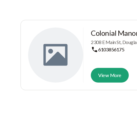
Colonial Mano
2308 E Main St, Douglas
6103856175
View More