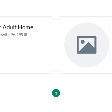
r Adult Home
sville, PA, 19518
1