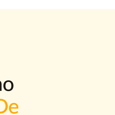
mo
De