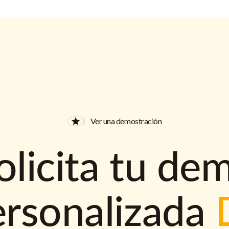
Ver una demostración
olicita tu de
ersonalizada