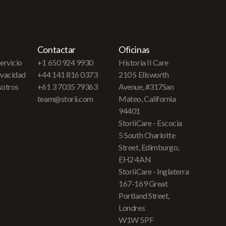
Contactar
Oficinas
ervicio
+1 650 924 9930
Historia II Care
rivacidad
+44 141 816 0373
210 S Ellsworth
sotros
+61 3 7035 79363
Avenue, #317San
team@storii.com
Mateo, California
94401
StoriiCare - Escocia
5 South Charlotte
Street, Edimburgo,
EH2 4AN
StoriiCare - Inglaterra
167-169 Great
Portland Street,
Londres
W1W 5PF