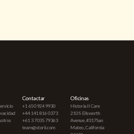
Contactar
Oficinas
ervicio
+1 650 924 9930
Historia II Care
rivacidad
+44 141 816 0373
210 S Ellsworth
sotros
+61 3 7035 79363
Avenue, #317San
team@storii.com
Mateo, California