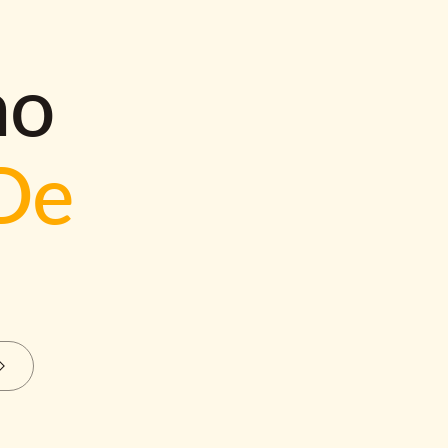
mo
De