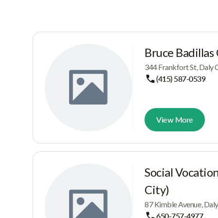
Bruce Badilla
344 Frankfort St, Daly
(415) 587-0539
View More
Social Vocation
City)
87 Kimble Avenue, Daly
650-757-4977