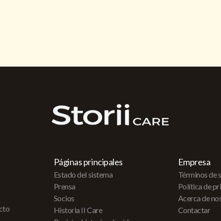
Páginas principales
Empresa
Estado del sistema
Términos de s
Prensa
Política de p
Socios
Acerca de no
acto
Historia II Care
Contactar