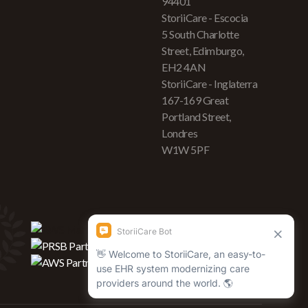
94401
StoriiCare - Escocia
5 South Charlotte
Street, Edimburgo,
EH2 4AN
StoriiCare - Inglaterra
167-169 Great
Portland Street,
Londres
W1W 5PF