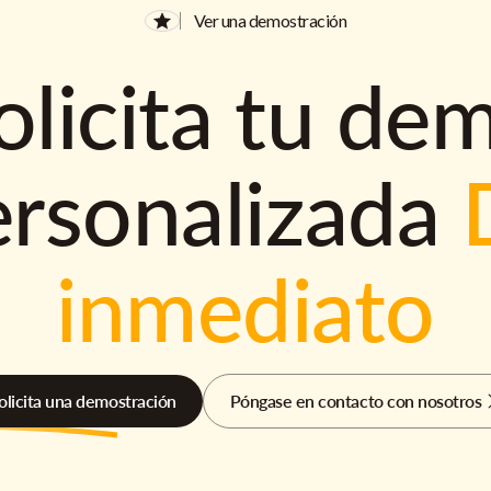
Ver una demostración
olicita tu de
ersonalizada
inmediato
olicita una demostración
Póngase en contacto con nosotros