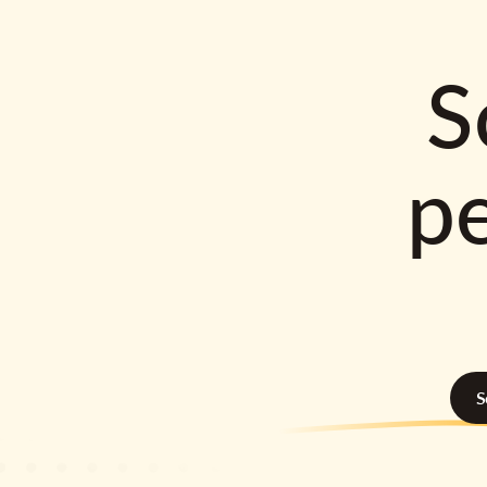
S
p
S