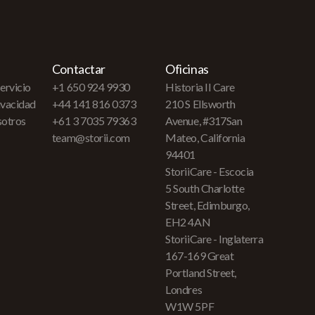
Contactar
Oficinas
ervicio
+1 650 924 9930
Historia II Care
rivacidad
+44 141 816 0373
210 S Ellsworth
sotros
+61 3 7035 79363
Avenue, #317San
team@storii.com
Mateo, California
94401
StoriiCare - Escocia
5 South Charlotte
Street, Edimburgo,
EH2 4AN
StoriiCare - Inglaterra
167-169 Great
Portland Street,
Londres
W1W 5PF