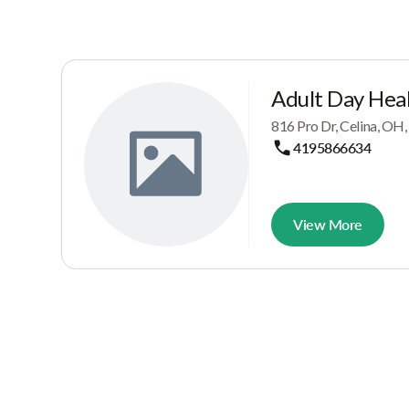
Adult Day Hea
816 Pro Dr, Celina, OH
4195866634
View More