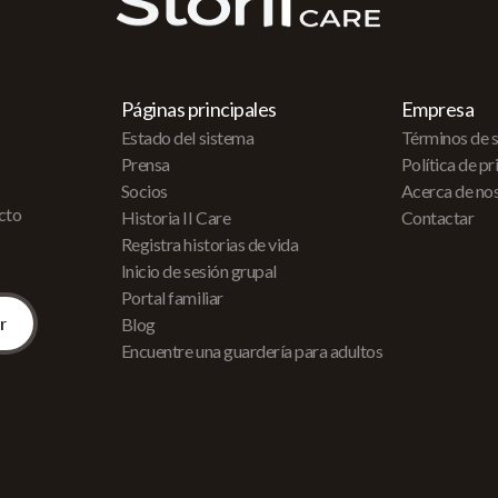
Páginas principales
Empresa
Estado del sistema
Términos de s
Prensa
Política de p
Socios
Acerca de no
acto
Historia II Care
Contactar
Registra historias de vida
Inicio de sesión grupal
Portal familiar
Blog
Encuentre una guardería para adultos