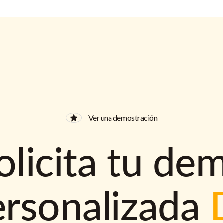
Ver una demostración
olicita tu de
ersonalizada