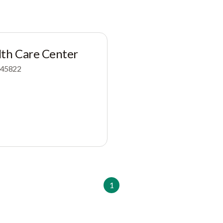
lth Care Center
, 45822
1