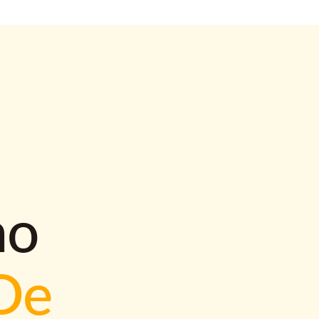
mo
De