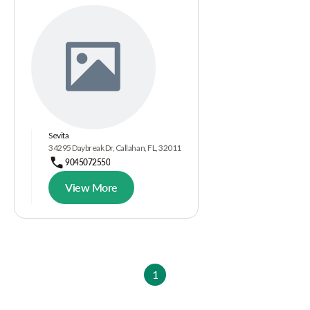
Sevita
34295 Daybreak Dr, Callahan, FL, 32011
9045072550
View More
1