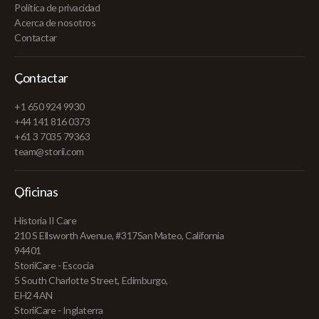
Política de privacidad
Acerca de nosotros
Contactar
Contactar
+1 650 924 9930
+44 141 816 0373
+61 3 7035 79363
team@storii.com
Oficinas
Historia II Care
210 S Ellsworth Avenue, #317San Mateo, California
94401
StoriiCare - Escocia
5 South Charlotte Street, Edimburgo,
EH2 4AN
StoriiCare - Inglaterra