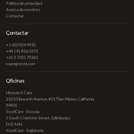
Política de privacidad
Acerca de nosotros
Contactar
Contactar
+1 650 924 9930
+44 141 816 0373
+61 3 7035 79363
team@storii.com
Oficinas
Historia II Care
210 S Ellsworth Avenue, #317San Mateo, California
94401
StoriiCare - Escocia
5 South Charlotte Street, Edimburgo,
EH2 4AN
StoriiCare - Inglaterra