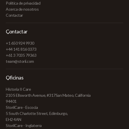
Política de privacidad
Acerca de nosotros
Contactar
Contactar
+1 650 924 9930
+44 141 816 0373
+61 3 7035 79363
team@storii.com
Oficinas
Historia II Care
210 S Ellsworth Avenue, #317San Mateo, California
94401
StoriiCare - Escocia
5 South Charlotte Street, Edimburgo,
EH2 4AN
StoriiCare - Inglaterra