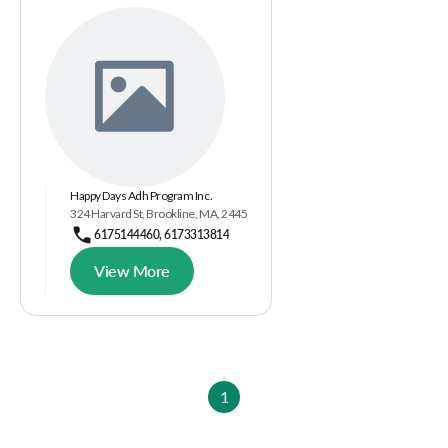
Happy Days Adh Program Inc.
324 Harvard St, Brookline, MA, 2445
6175144460, 6173313814
View More
1