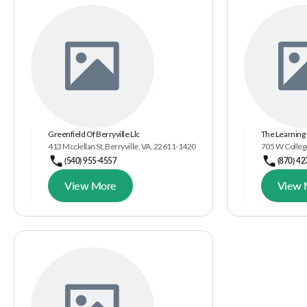
Greenfield Of Berryville Llc
The Learning
413 Mcclellan St, Berryville, VA, 22611-1420
705 W College
(540) 955-4557
(870) 4
View More
View 