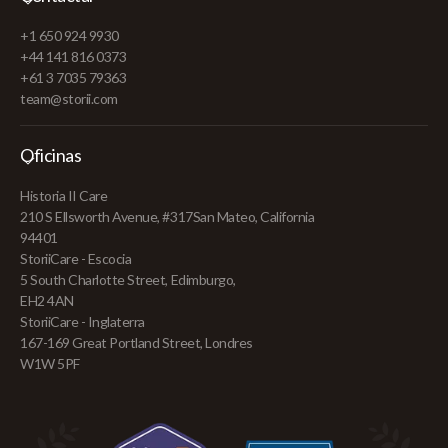
+1 650 924 9930
+44 141 816 0373
+61 3 7035 79363
team@storii.com
Oficinas
Historia II Care
210 S Ellsworth Avenue, #317San Mateo, California
94401
StoriiCare - Escocia
5 South Charlotte Street, Edimburgo,
EH2 4AN
StoriiCare - Inglaterra
167-169 Great Portland Street, Londres
W1W 5PF