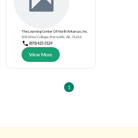
The Learning Center Of North Arkansas, Inc.
805 West College, Berryville, AR, 72616
(870) 423-3124
View More
1