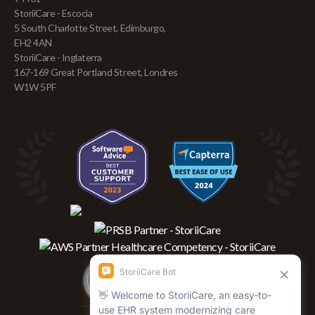
StoriiCare - Escocia
5 South Charlotte Street, Edimburgo,
EH2 4AN
StoriiCare - Inglaterra
167-169 Great Portland Street, Londres
W1W 5PF