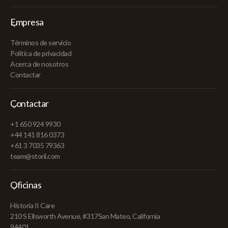
Empresa
Términos de servicio
Política de privacidad
Acerca de nosotros
Contactar
Contactar
+1 650 924 9930
+44 141 816 0373
+61 3 7035 79363
team@storii.com
Oficinas
Historia II Care
210 S Ellsworth Avenue, #317San Mateo, California
94401