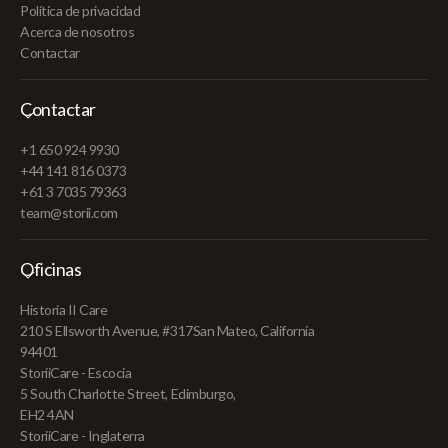
Política de privacidad
Acerca de nosotros
Contactar
Contactar
+1 650 924 9930
+44 141 816 0373
+61 3 7035 79363
team@storii.com
Oficinas
Historia II Care
210 S Ellsworth Avenue, #317San Mateo, California
94401
StoriiCare - Escocia
5 South Charlotte Street, Edimburgo,
EH2 4AN
StoriiCare - Inglaterra