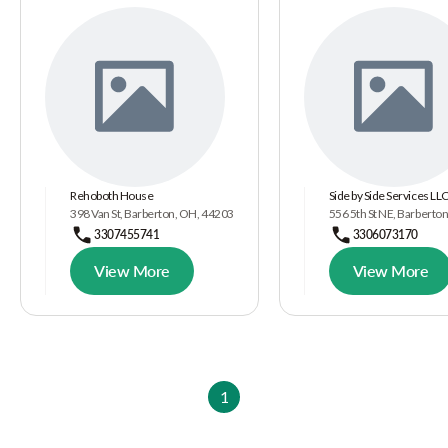
Rehoboth House
Side by Side Services LL
398 Van St, Barberton, OH, 44203
556 5th St NE, Barberto
3307455741
3306073170
View More
View More
1