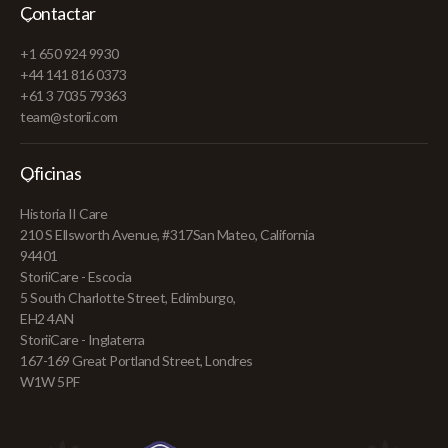
Contactar
+1 650 924 9930
+44 141 816 0373
+61 3 7035 79363
team@storii.com
Oficinas
Historia II Care
210 S Ellsworth Avenue, #317San Mateo, California
94401
StoriiCare - Escocia
5 South Charlotte Street, Edimburgo,
EH2 4AN
StoriiCare - Inglaterra
167-169 Great Portland Street, Londres
W1W 5PF