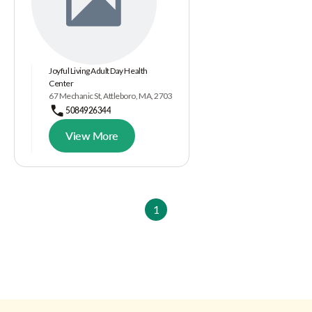
Joyful Living Adult Day Health
Center
67 Mechanic St, Attleboro, MA, 2703
5084926344
View More
1