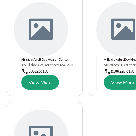
Hillside Adult Day Health Center
Hillside Adult Day He
16 Hillside Ave, Attleboro, MA, 2703
50 Walton St, Attlebo
5082266150
(508) 226-6150
View More
View More