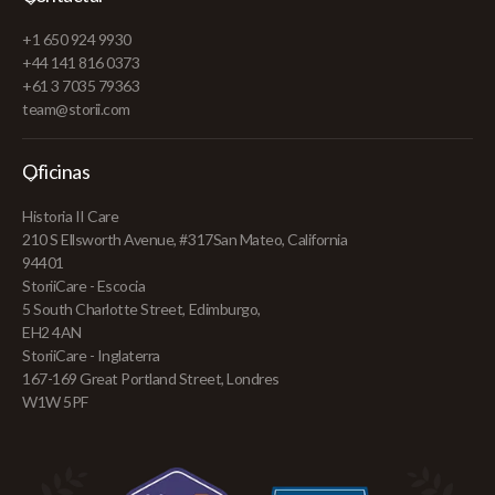
+1 650 924 9930
+44 141 816 0373
+61 3 7035 79363
team@storii.com
Oficinas
Historia II Care
210 S Ellsworth Avenue, #317San Mateo, California
94401
StoriiCare - Escocia
5 South Charlotte Street, Edimburgo,
EH2 4AN
StoriiCare - Inglaterra
167-169 Great Portland Street, Londres
W1W 5PF