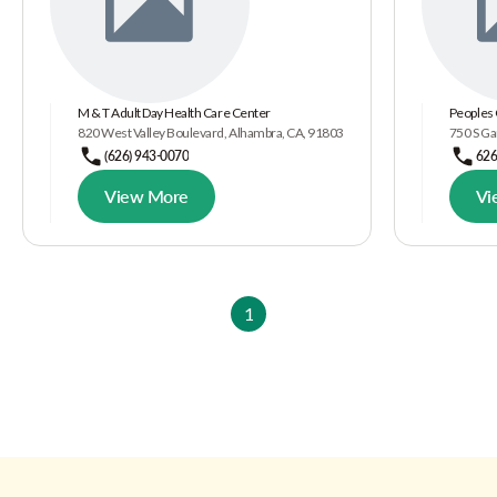
M & T Adult Day Health Care Center
Peoples 
820 West Valley Boulevard, Alhambra, CA, 91803
750 S Ga
(626) 943-0070
62
View More
Vi
1