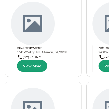
ABC Therapy Center
High Roa
1645 W. Valley Blvd., Alhambra, CA, 91803
2450 W M
(626) 570-0778
62
View More
Vi