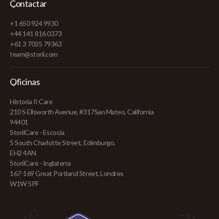
Contactar
+1 650 924 9930
+44 141 816 0373
+61 3 7035 79363
team@storii.com
Oficinas
Historia II Care
210 S Ellsworth Avenue, #317San Mateo, California
94401
StoriiCare - Escocia
5 South Charlotte Street, Edimburgo,
EH2 4AN
StoriiCare - Inglaterra
167-169 Great Portland Street, Londres
W1W 5PF