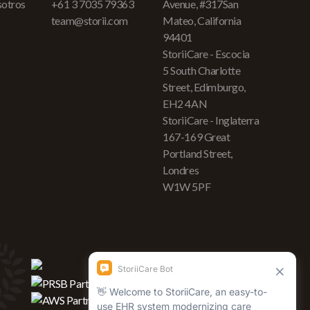
sotros
+61 3 7035 79363
Avenue, #317San
team@storii.com
Mateo, California
94401
StoriiCare - Escocia
5 South Charlotte
Street, Edimburgo,
EH2 4AN
StoriiCare - Inglaterra
167-169 Great
Portland Street,
Londres
W1W 5PF