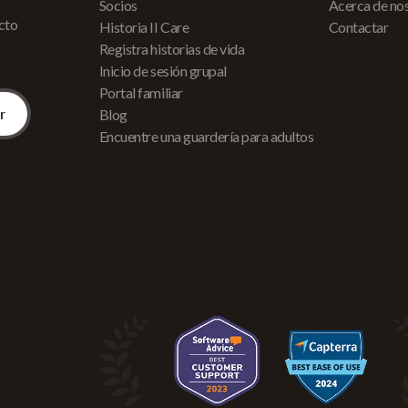
Socios
Acerca de no
acto
Historia II Care
Contactar
Registra historias de vida
Inicio de sesión grupal
Portal familiar
Blog
Encuentre una guardería para adultos