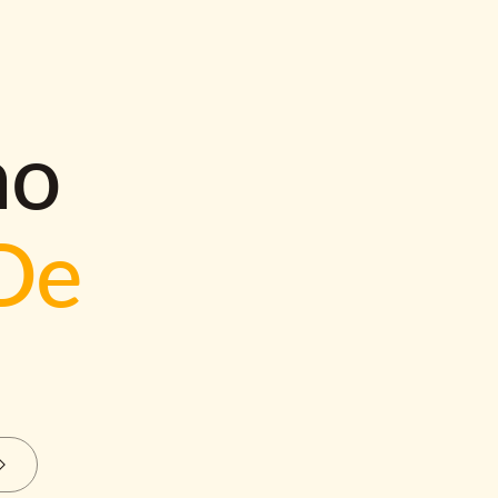
mo
De