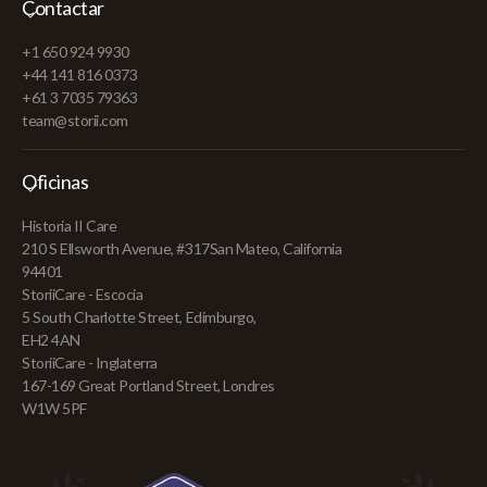
Contactar
+1 650 924 9930
+44 141 816 0373
+61 3 7035 79363
team@storii.com
Oficinas
Historia II Care
210 S Ellsworth Avenue, #317San Mateo, California
94401
StoriiCare - Escocia
5 South Charlotte Street, Edimburgo,
EH2 4AN
StoriiCare - Inglaterra
167-169 Great Portland Street, Londres
W1W 5PF