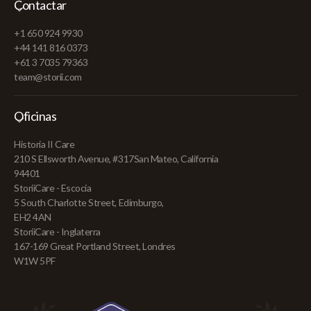
Contactar
+1 650 924 9930
+44 141 816 0373
+61 3 7035 79363
team@storii.com
Oficinas
Historia II Care
210 S Ellsworth Avenue, #317San Mateo, California
94401
StoriiCare - Escocia
5 South Charlotte Street, Edimburgo,
EH2 4AN
StoriiCare - Inglaterra
167-169 Great Portland Street, Londres
W1W 5PF