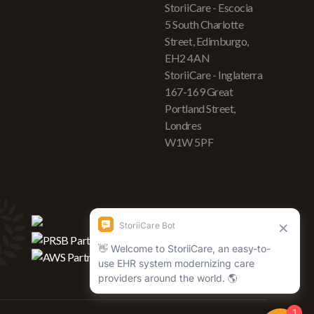
StoriiCare - Escocia
5 South Charlotte
Street, Edimburgo,
EH2 4AN
StoriiCare - Inglaterra
167-169 Great
Portland Street,
Londres
W1W 5PF