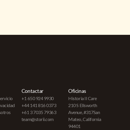
Contactar
Oficinas
ervicio
+1 650 924 9930
Historia II Care
rivacidad
+44 141 816 0373
210 S Ellsworth
sotros
+61 3 7035 79363
Avenue, #317San
team@storii.com
Mateo, California
94401