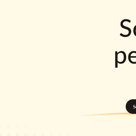
S
p
S