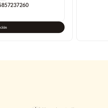
5857237260
ación