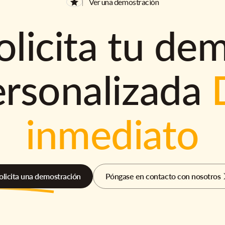
Ver una demostración
olicita tu de
ersonalizada
inmediato
olicita una demostración
Póngase en contacto con nosotros