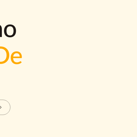
mo
De