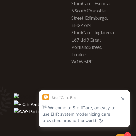
StoriiCare - Escocia
5 South Charlotte
Street, Edimburgo,
EH2 4AN
StoriiCare - Inglaterra
167-169 Great
Portland Street,
Londres
W1W 5PF