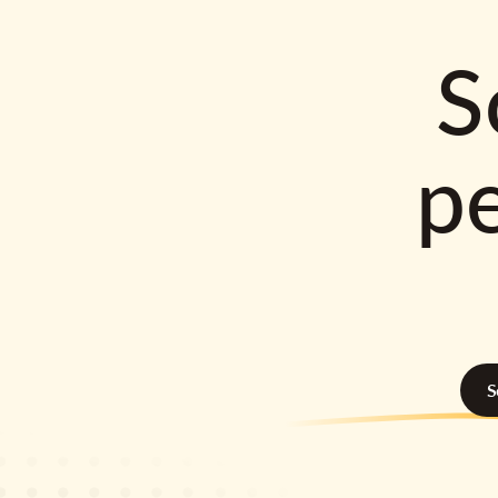
S
p
S