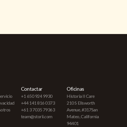
Contactar
Oficinas
ervicio
+1 650 924 9930
Historia II Care
rivacidad
+44 141 816 0373
210 S Ellsworth
sotros
+61 3 7035 79363
Avenue, #317San
team@storii.com
Mateo, California
94401