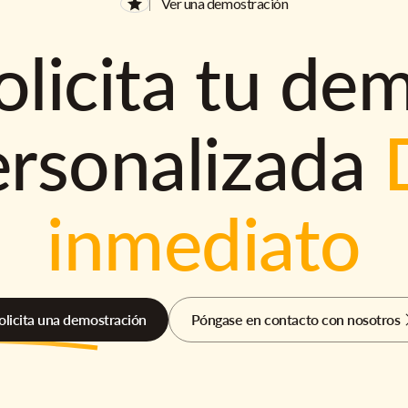
Ver una demostración
olicita tu de
ersonalizada
inmediato
olicita una demostración
Póngase en contacto con nosotros