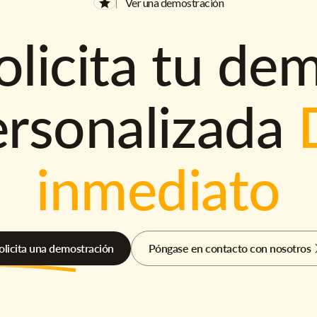
Ver una demostración
olicita tu de
ersonalizada
inmediato
olicita una demostración
Póngase en contacto con nosotros