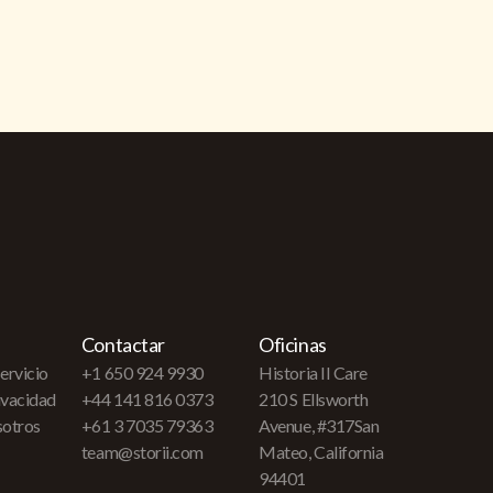
Contactar
Oficinas
ervicio
+1 650 924 9930
Historia II Care
rivacidad
+44 141 816 0373
210 S Ellsworth
sotros
+61 3 7035 79363
Avenue, #317San
team@storii.com
Mateo, California
94401