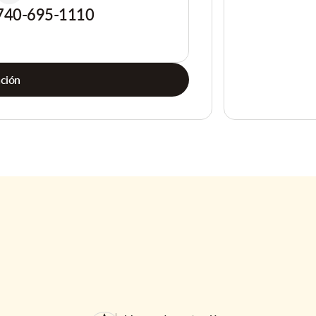
740-695-1110
ación