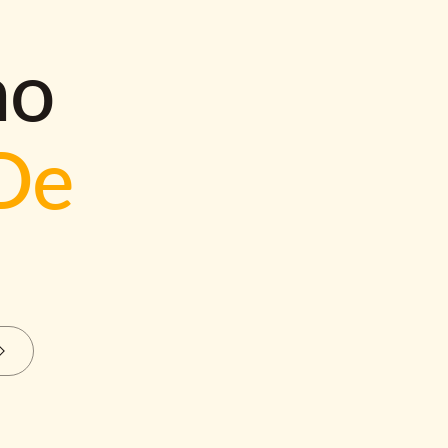
mo
De