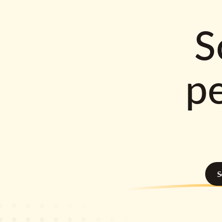
S
p
S