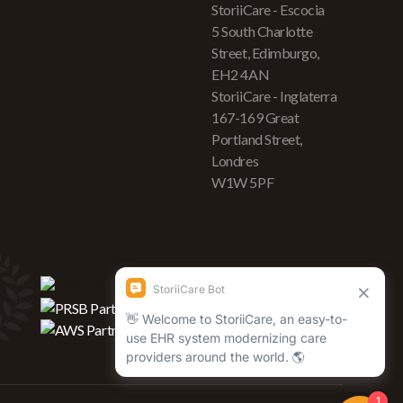
StoriiCare - Escocia
5 South Charlotte
Street, Edimburgo,
EH2 4AN
StoriiCare - Inglaterra
167-169 Great
Portland Street,
Londres
W1W 5PF