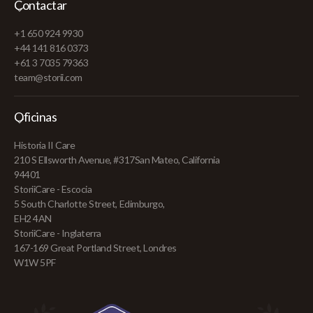
Contactar
+1 650 924 9930
+44 141 816 0373
+61 3 7035 79363
team@storii.com
Oficinas
Historia II Care
210 S Ellsworth Avenue, #317San Mateo, California
94401
StoriiCare - Escocia
5 South Charlotte Street, Edimburgo,
EH2 4AN
StoriiCare - Inglaterra
167-169 Great Portland Street, Londres
W1W 5PF