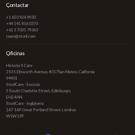
Contactar
+1 650 924 9930
+44 141 816 0373
+61 3 7035 79363
team@storii.com
Oficinas
Historia II Care
210 S Ellsworth Avenue, #317San Mateo, California
94401
StoriiCare - Escocia
5 South Charlotte Street, Edimburgo,
EH2 4AN
StoriiCare - Inglaterra
167-169 Great Portland Street, Londres
W1W 5PF