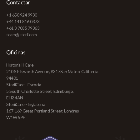
Contactar
+1 650 924 9930
+44 141 816 0373
+61 3 7035 79363
team@storii.com
Oficinas
Historia II Care
210 S Ellsworth Avenue, #317San Mateo, California
94401
StoriiCare - Escocia
5 South Charlotte Street, Edimburgo,
EH2 4AN
StoriiCare - Inglaterra
167-169 Great Portland Street, Londres
W1W 5PF