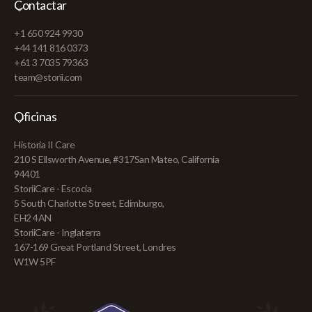
Contactar
+1 650 924 9930
+44 141 816 0373
+61 3 7035 79363
team@storii.com
Oficinas
Historia II Care
210 S Ellsworth Avenue, #317San Mateo, California
94401
StoriiCare - Escocia
5 South Charlotte Street, Edimburgo,
EH2 4AN
StoriiCare - Inglaterra
167-169 Great Portland Street, Londres
W1W 5PF