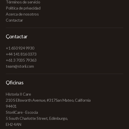
Términos de servicio
Política de privacidad
Acerca de nosotros
Contactar
Contactar
+1 650 924 9930
+44 141 816 0373
+61 3 7035 79363
team@storii.com
Oficinas
Historia II Care
210 S Ellsworth Avenue, #317San Mateo, California
94401
StoriiCare - Escocia
5 South Charlotte Street, Edimburgo,
EH2 4AN