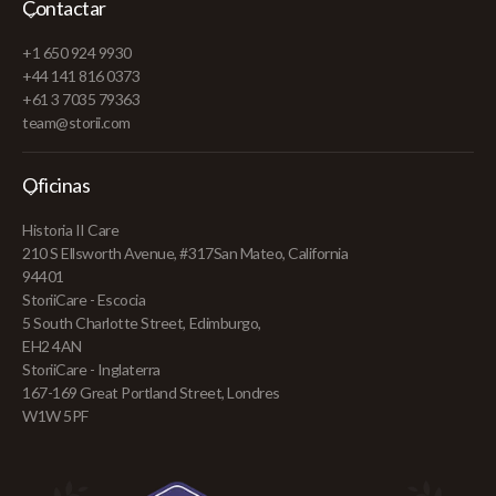
Contactar
+1 650 924 9930
+44 141 816 0373
+61 3 7035 79363
team@storii.com
Oficinas
Historia II Care
210 S Ellsworth Avenue, #317San Mateo, California
94401
StoriiCare - Escocia
5 South Charlotte Street, Edimburgo,
EH2 4AN
StoriiCare - Inglaterra
167-169 Great Portland Street, Londres
W1W 5PF