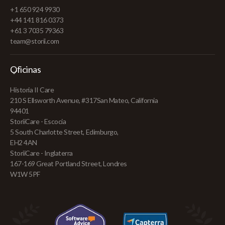
+1 650 924 9930
+44 141 816 0373
+61 3 7035 79363
team@storii.com
Oficinas
Historia II Care
210 S Ellsworth Avenue, #317San Mateo, California
94401
StoriiCare - Escocia
5 South Charlotte Street, Edimburgo,
EH2 4AN
StoriiCare - Inglaterra
167-169 Great Portland Street, Londres
W1W 5PF