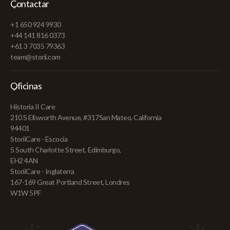
Contactar
+1 650 924 9930
+44 141 816 0373
+61 3 7035 79363
team@storii.com
Oficinas
Historia II Care
210 S Ellsworth Avenue, #317San Mateo, California
94401
StoriiCare - Escocia
5 South Charlotte Street, Edimburgo,
EH2 4AN
StoriiCare - Inglaterra
167-169 Great Portland Street, Londres
W1W 5PF