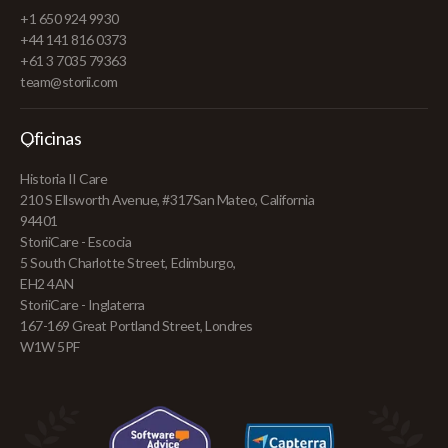
+1 650 924 9930
+44 141 816 0373
+61 3 7035 79363
team@storii.com
Oficinas
Historia II Care
210 S Ellsworth Avenue, #317San Mateo, California
94401
StoriiCare - Escocia
5 South Charlotte Street, Edimburgo,
EH2 4AN
StoriiCare - Inglaterra
167-169 Great Portland Street, Londres
W1W 5PF