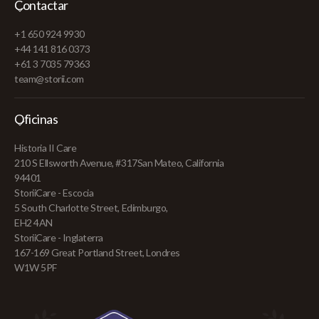
Contactar
+1 650 924 9930
+44 141 816 0373
+61 3 7035 79363
team@storii.com
Oficinas
Historia II Care
210 S Ellsworth Avenue, #317San Mateo, California
94401
StoriiCare - Escocia
5 South Charlotte Street, Edimburgo,
EH2 4AN
StoriiCare - Inglaterra
167-169 Great Portland Street, Londres
W1W 5PF