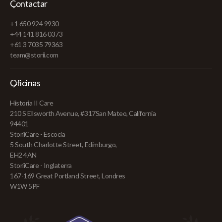
Contactar
+1 650 924 9930
+44 141 816 0373
+61 3 7035 79363
team@storii.com
Oficinas
Historia II Care
210 S Ellsworth Avenue, #317San Mateo, California
94401
StoriiCare - Escocia
5 South Charlotte Street, Edimburgo,
EH2 4AN
StoriiCare - Inglaterra
167-169 Great Portland Street, Londres
W1W 5PF